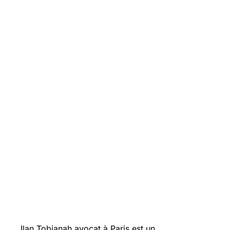
Ilan Tobianah avocat à Paris est un