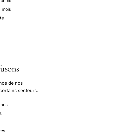
 choix
 mois
té
fusons
ance de nos
certains secteurs.
paris
s
ées