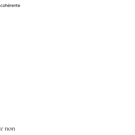
 cohérente
ce
non