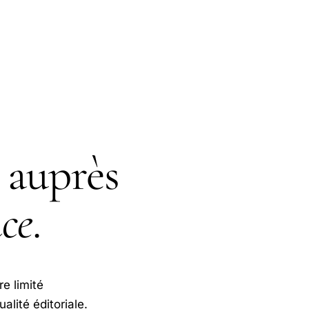
auprès
ce
.
e limité
lité éditoriale.