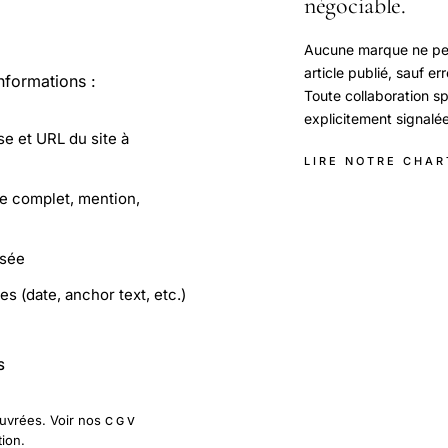
négociable.
Aucune marque ne peu
article publié, sauf er
nformations :
Toute collaboration s
explicitement signalée
e et URL du site à
LIRE NOTRE CHAR
le complet, mention,
isée
es (date, anchor text, etc.)
S
uvrées. Voir nos
CGV
tion.