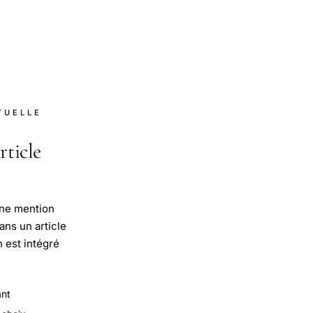
TUELLE
rticle
'une mention
ans un article
n est intégré
ant