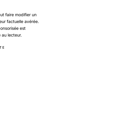
t faire modifier un
reur factuelle avérée.
ponsorisée est
 au lecteur.
TE