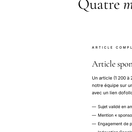
Quatre
m
ARTICLE COMP
Article spon
Un article (1 200 à
notre équipe sur un
avec un lien dofoll
—
Sujet validé en a
—
Mention « sponsor
—
Engagement de pu