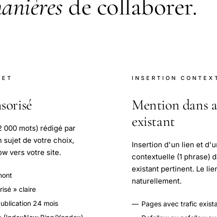
anières
de collaborer.
LET
INSERTION CONTEX
sorisé
Mention dans a
existant
 2 000 mots) rédigé par
 sujet de votre choix,
Insertion d'un lien et d
ow vers votre site.
contextuelle (1 phrase) d
existant pertinent. Le lie
mont
naturellement.
isé » claire
blication 24 mois
—
Pages avec trafic exist