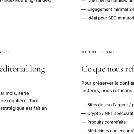
e (IndexNow Bing/Yandex)
—
Dofollow ou nofollow au
—
Engagement minimal 24
—
Idéal pour SEO et autori
ABLE
NOTRE LIGNE
éditorial long
Ce que nous re
Pour préserver la confi
lecteurs, nous refusons 
par mois, série
ce régulière. Tarif
—
Sites de jeu d'argent / 
 stratégique est fait en
—
Crypto / NFT spéculatif
—
Produits contrefaits
—
Médecines non encadr