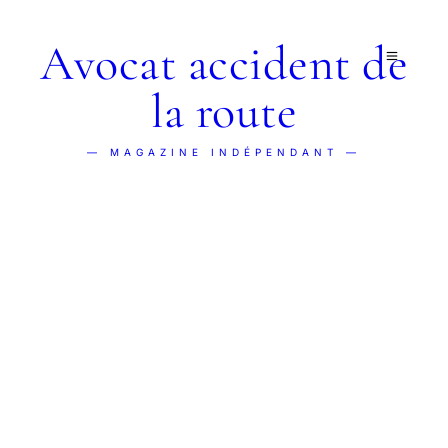
Avocat accident de
la route
— MAGAZINE INDÉPENDANT —
CHARTE ÉDITORIALE
Comment nous
travaillons
.
Cette charte définit comment nous travaillons et