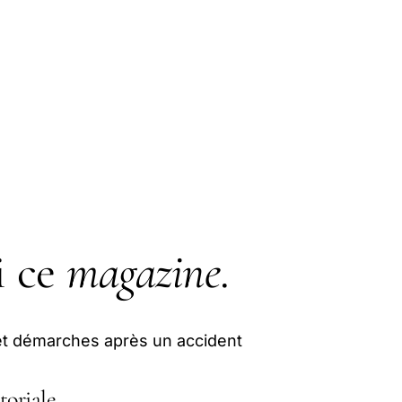
i ce
magazine
.
 et démarches après un accident
toriale