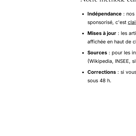
Indépendance
: nos 
sponsorisé, c'est
cla
Mises à jour
: les art
affichée en haut de c
Sources
: pour les i
(Wikipedia, INSEE, sit
Corrections
: si vou
sous 48 h.