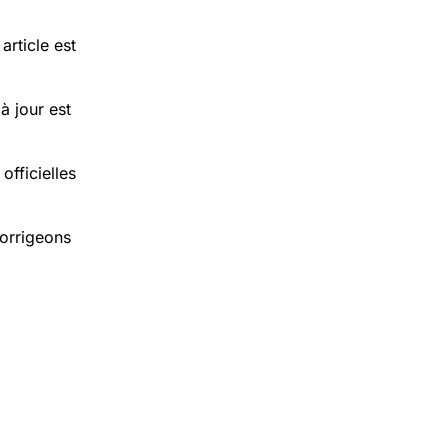
rticle est
à jour est
officielles
corrigeons