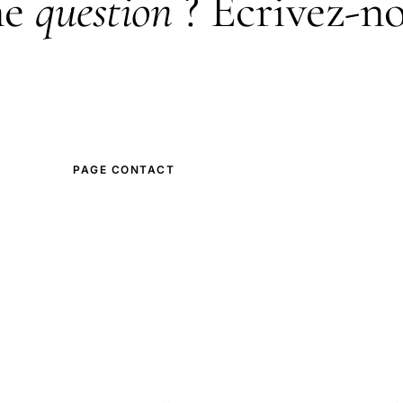
ne
question
? Écrivez-no
our toute question, correction, proposition d'article invité 
partenariat, rendez-vous sur la page contact.
PAGE CONTACT
ANNONCEURS