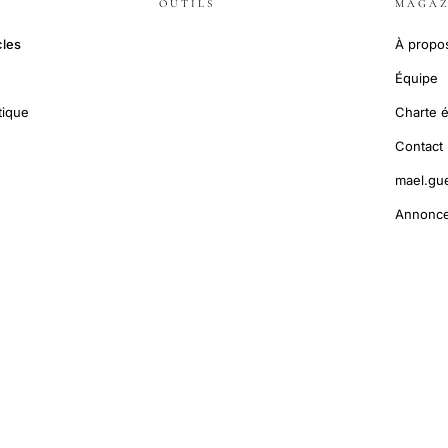
OUTILS
MAGAZ
cles
À propo
Équipe
tique
Charte é
Contact
mael.gu
Annonce