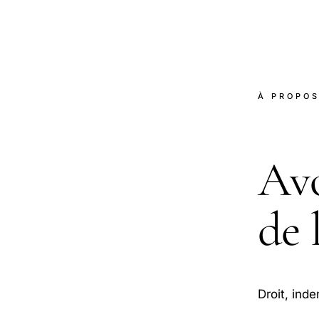
À PROPO
Avo
de 
Droit, ind