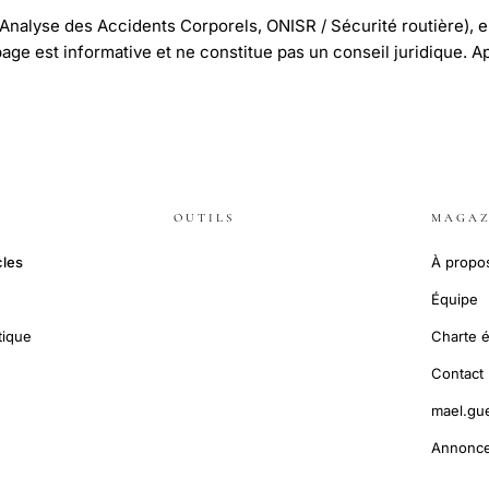
'Analyse des Accidents Corporels, ONISR / Sécurité routière), e
 page est informative et ne constitue pas un conseil juridique. A
OUTILS
MAGAZ
cles
À propo
Équipe
tique
Charte é
Contact
mael.gu
Annonce