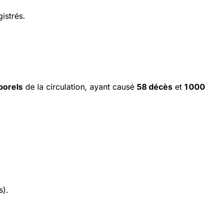
istrés.
porels
de la circulation, ayant causé
58 décès
et
1 000
s).