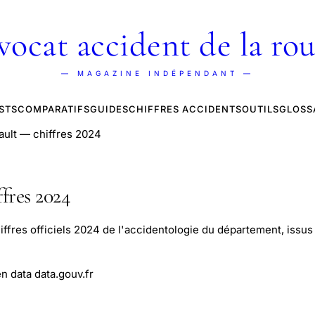
vocat accident de la rou
— MAGAZINE INDÉPENDANT —
STS
COMPARATIFS
GUIDES
CHIFFRES ACCIDENTS
OUTILS
GLOSS
ault — chiffres 2024
fres 2024
iffres officiels 2024 de l'accidentologie du département, issus 
n data data.gouv.fr