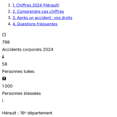
1. Chiffres 2024 (Hérault)
2. Comprendre ces chiffres
3. Après un accident : vos droits
4. Questions fréquentes
💥
798
Accidents corporels 2024
🕯️
58
Personnes tuées
🏥
1 000
Personnes blessées
ℹ️
Hérault : 16ᵉ département