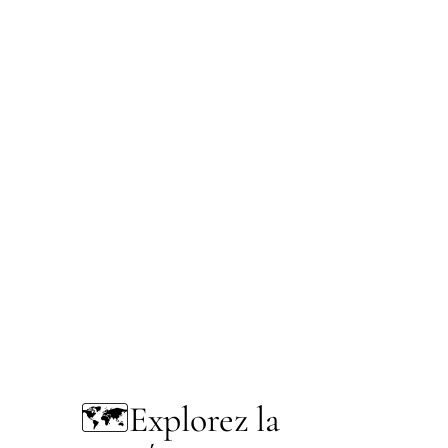
🗺️
Explorez la