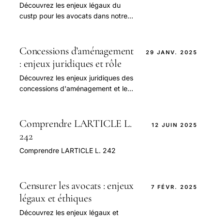
Découvrez les enjeux légaux du
custp pour les avocats dans notre
guide complet. Apprenez à naviguer
dans les défis juridiques et à
protéger les intérêts.
Concessions d’aménagement
29 JANV. 2025
: enjeux juridiques et rôle
Découvrez les enjeux juridiques des
concessions d'aménagement et le
rôle essentiel des avocats dans ce
domaine.
Comprendre LARTICLE L.
12 JUIN 2025
242
Comprendre LARTICLE L. 242
Censurer les avocats : enjeux
7 FÉVR. 2025
légaux et éthiques
Découvrez les enjeux légaux et