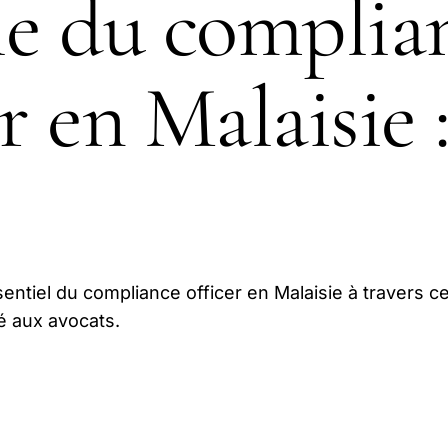
le du complia
er en Malaisie 
entiel du compliance officer en Malaisie à travers c
é aux avocats.