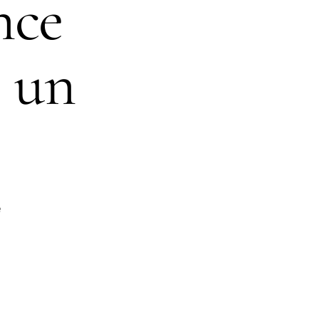
nce
: un
e