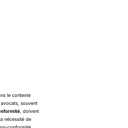
ns le contexte
 avocats, souvent
onformité
, doivent
La nécessité de
 non-conformité,