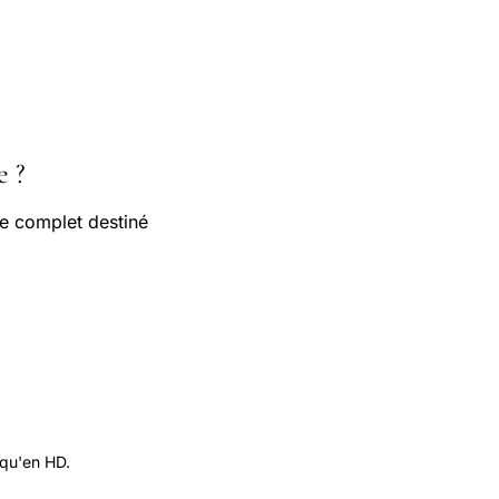
e ?
de complet destiné
 qu'en HD.