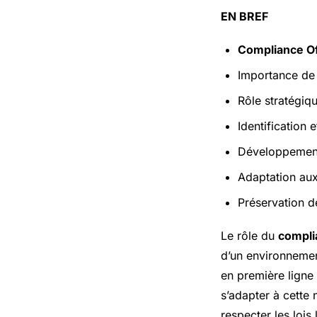
EN BREF
Compliance Of
Importance de
Rôle stratégiq
Identification 
Développemen
Adaptation au
Préservation d
Le rôle du
compli
d’un environnemen
en première ligne
s’adapter à cette 
respecter les lois