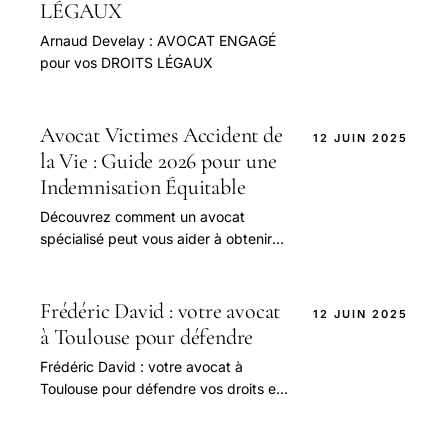
LÉGAUX
Arnaud Develay : AVOCAT ENGAGÉ
pour vos DROITS LÉGAUX
Avocat Victimes Accident de
12 JUIN 2025
la Vie : Guide 2026 pour une
Indemnisation Équitable
Découvrez comment un avocat
spécialisé peut vous aider à obtenir
une indemnisation équitable pour vos
préjudices corporels. Comparez les
tarifs et les services des meilleurs
Frédéric David : votre avocat
12 JUIN 2025
avocats en 2026
à Toulouse pour défendre
Frédéric David : votre avocat à
Toulouse pour défendre vos droits en
2025