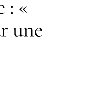
 : «
ur une