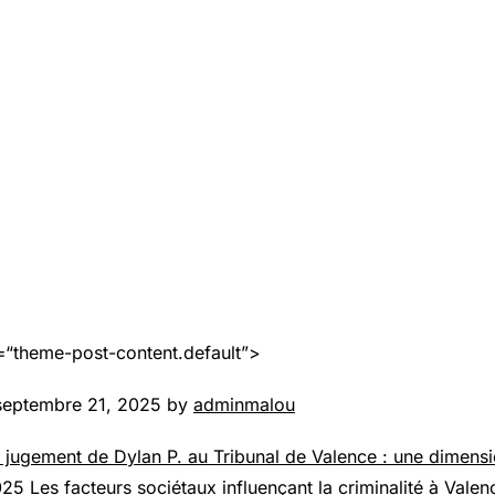
=“theme-post-content.default”>
septembre 21, 2025 by
adminmalou
 jugement de Dylan P. au Tribunal de Valence : une dimen
025
Les facteurs sociétaux influençant la criminalité à Valen