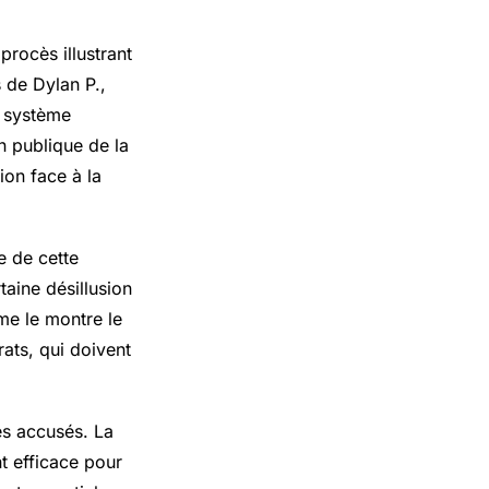
procès illustrant
s de Dylan P.,
e système
on publique de la
ion face à la
e de cette
taine désillusion
mme le montre le
ats, qui doivent
es accusés. La
nt efficace pour