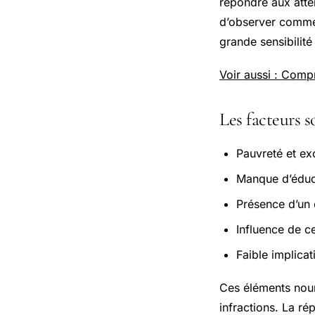
répondre aux atten
d’observer commen
grande sensibilité
Voir aussi : Compr
Les facteurs s
Pauvreté et exc
Manque d’éduca
Présence d’un 
Influence de c
Faible implicat
Ces éléments nourr
infractions. La r