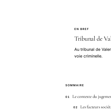
EN BREF
Tribunal de Val
Au tribunal de Vale
voie criminelle.
SOMMAIRE
Le contexte du jugemen
01
Les facteurs socié
02