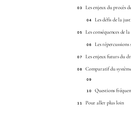
Les enjeux du procès de 
03
Les défis de la jus
04
Les conséquences de la
05
Les répercussions 
06
Les enjeux futurs du dro
07
Comparatif du système 
08
09
Questions fréquen
10
Pour aller plus loin
11