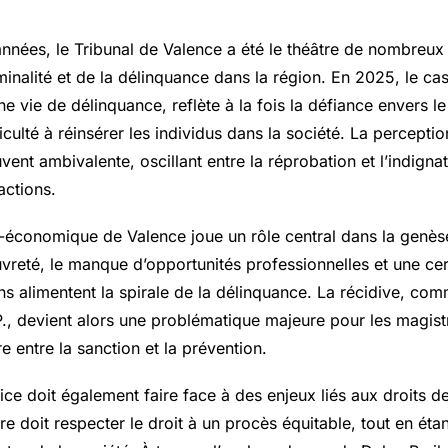
nnées, le Tribunal de Valence a été le théâtre de nombreux 
riminalité et de la délinquance dans la région. En 2025, le ca
 vie de délinquance, reflète à la fois la défiance envers l
fficulté à réinsérer les individus dans la société. La percepti
uvent ambivalente, oscillant entre la réprobation et l’indignat
actions.
-économique de Valence joue un rôle central dans la genès
uvreté, le manque d’opportunités professionnelles et une cer
ons alimentent la spirale de la délinquance. La récidive, co
., devient alors une problématique majeure pour les magistr
re entre la sanction et la prévention.
ice doit également faire face à des enjeux liés aux droits d
re doit respecter le droit à un procès équitable, tout en éta