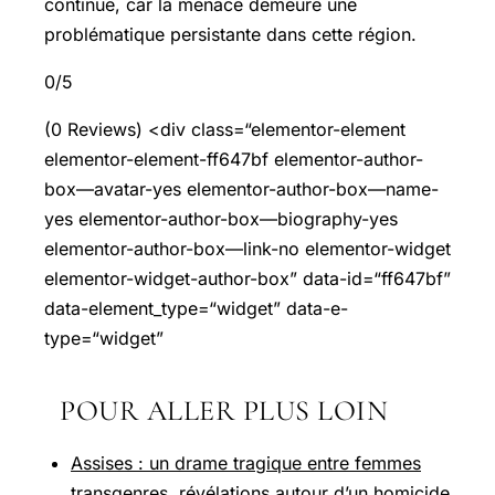
continue, car la menace demeure une
problématique persistante dans cette région.
0/5
(0 Reviews) <div class=“elementor-element
elementor-element-ff647bf elementor-author-
box—avatar-yes elementor-author-box—name-
yes elementor-author-box—biography-yes
elementor-author-box—link-no elementor-widget
elementor-widget-author-box” data-id=“ff647bf”
data-element_type=“widget” data-e-
type=“widget”
POUR ALLER PLUS LOIN
Assises : un drame tragique entre femmes
transgenres, révélations autour d’un homicide