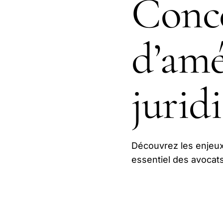
Conce
d’amé
jurid
Découvrez les enjeux
essentiel des avocat