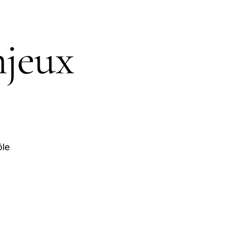
njeux
ôle