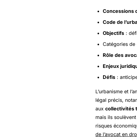
Concessions
Code de l’urb
Objectifs
: déf
Catégories de 
Rôle des avoc
Enjeux juridiq
Défis
: anticip
L’urbanisme et l’
légal précis, not
aux
collectivités 
mais ils soulève
risques économiqu
de l’avocat en dro