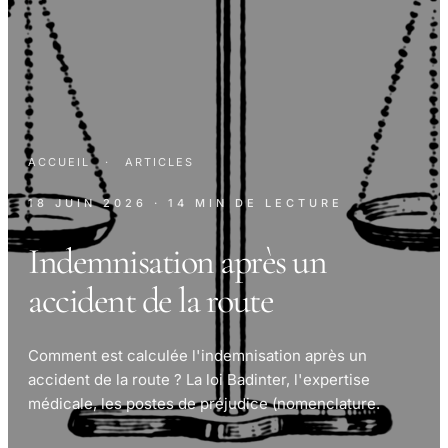
ACCUEIL
·
ARTICLES
18 JUIN 2026
· 14 MIN DE LECTURE
Indemnisation après un
accident de la route
Comment est calculée l'indemnisation après un
accident de la route ? La loi Badinter, l'expertise
médicale, les postes de préjudice (nomenclature.