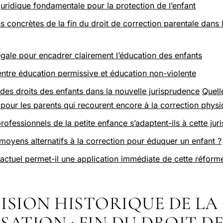
juridique fondamentale pour la protection de l’enfant
s concrètes de la fin du droit de correction parentale dans 
gale pour encadrer clairement l’éducation des enfants
tre éducation permissive et éducation non-violente
 des droits des enfants dans la nouvelle jurisprudence
Quell
our les parents qui recourent encore à la correction physi
ofessionnels de la petite enfance s’adaptent-ils à cette jur
 moyens alternatifs à la correction pour éduquer un enfant ?
 actuel permet-il une application immédiate de cette réform
CISION HISTORIQUE DE LA
SATION : FIN DU DROIT D