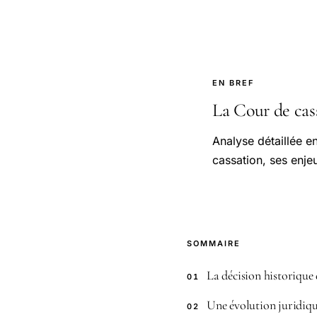
EN BREF
La Cour de cass
Analyse détaillée en
cassation, ses enje
SOMMAIRE
La décision historique 
01
Une évolution juridiqu
02