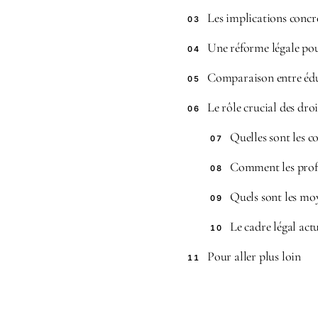
Les implications concrè
03
Une réforme légale pou
04
Comparaison entre édu
05
Le rôle crucial des dro
06
Quelles sont les c
07
Comment les profes
08
Quels sont les moy
09
Le cadre légal act
10
Pour aller plus loin
11