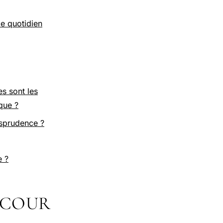
le quotidien
es sont les
que ?
isprudence ?
e ?
 COUR
E