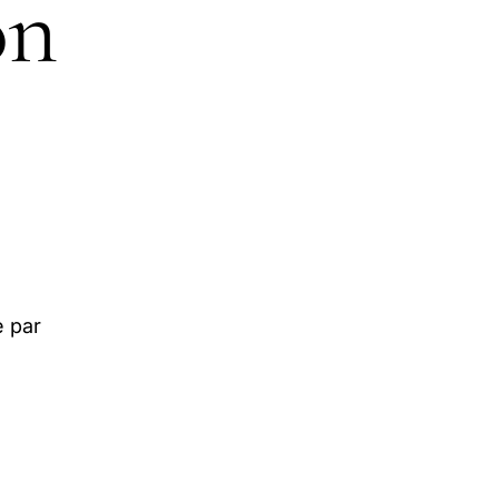
on
e par