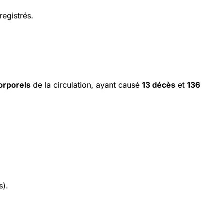
egistrés.
orporels
de la circulation, ayant causé
13 décès
et
136
s).