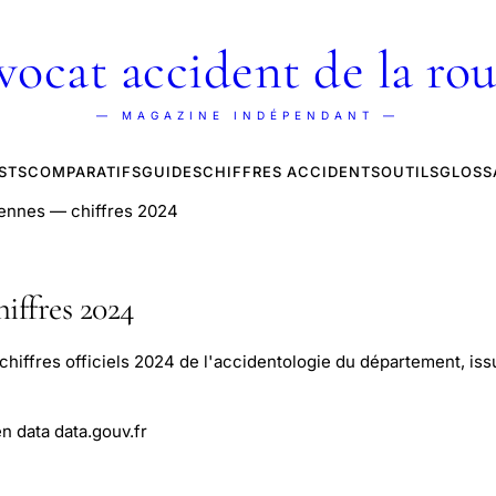
vocat accident de la rou
— MAGAZINE INDÉPENDANT —
STS
COMPARATIFS
GUIDES
CHIFFRES ACCIDENTS
OUTILS
GLOSS
dennes — chiffres 2024
iffres 2024
hiffres officiels 2024 de l'accidentologie du département, issu
n data data.gouv.fr