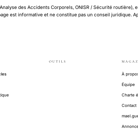
'Analyse des Accidents Corporels, ONISR / Sécurité routière), e
 page est informative et ne constitue pas un conseil juridique. A
OUTILS
MAGAZ
cles
À propo
Équipe
tique
Charte é
Contact
mael.gu
Annonce