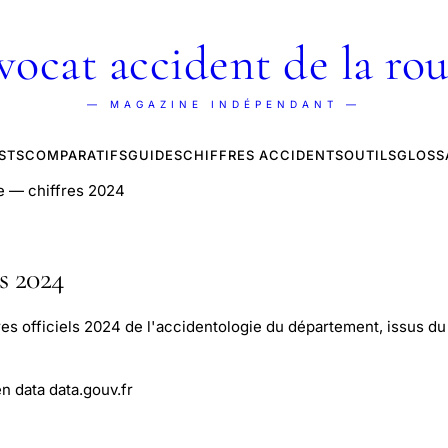
vocat accident de la rou
— MAGAZINE INDÉPENDANT —
STS
COMPARATIFS
GUIDES
CHIFFRES ACCIDENTS
OUTILS
GLOSS
e — chiffres 2024
s 2024
res officiels 2024 de l'accidentologie du département, issus du 
n data data.gouv.fr