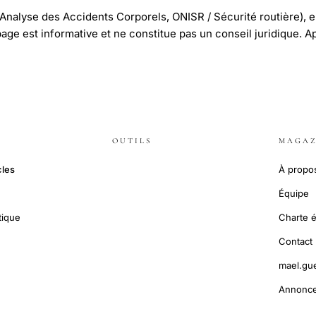
'Analyse des Accidents Corporels, ONISR / Sécurité routière), e
 page est informative et ne constitue pas un conseil juridique. A
OUTILS
MAGAZ
cles
À propo
Équipe
tique
Charte é
Contact
mael.gu
Annonce