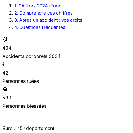
1. Chiffres 2024 (Eure)
2. Comprendre ces chiffres
3. Après un accident : vos droits
4. Questions fréquentes
💥
434
Accidents corporels 2024
🕯️
42
Personnes tuées
🏥
590
Personnes blessées
ℹ️
Eure : 45ᵉ département