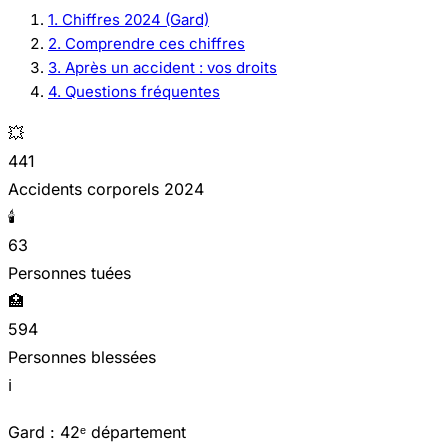
1. Chiffres 2024 (Gard)
2. Comprendre ces chiffres
3. Après un accident : vos droits
4. Questions fréquentes
💥
441
Accidents corporels 2024
🕯️
63
Personnes tuées
🏥
594
Personnes blessées
ℹ️
Gard : 42ᵉ département