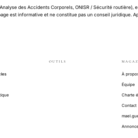
'Analyse des Accidents Corporels, ONISR / Sécurité routière), e
 page est informative et ne constitue pas un conseil juridique. A
OUTILS
MAGAZ
cles
À propo
Équipe
tique
Charte é
Contact
mael.gu
Annonce