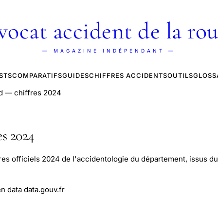
vocat accident de la rou
— MAGAZINE INDÉPENDANT —
STS
COMPARATIFS
GUIDES
CHIFFRES ACCIDENTS
OUTILS
GLOSS
rd — chiffres 2024
es 2024
res officiels 2024 de l'accidentologie du département, issus du 
n data data.gouv.fr