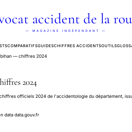
vocat accident de la rou
— MAGAZINE INDÉPENDANT —
STS
COMPARATIFS
GUIDES
CHIFFRES ACCIDENTS
OUTILS
GLOSS
rbihan — chiffres 2024
iffres 2024
hiffres officiels 2024 de l'accidentologie du département, issu
n data data.gouv.fr