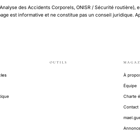
'Analyse des Accidents Corporels, ONISR / Sécurité routière), e
 page est informative et ne constitue pas un conseil juridique. A
OUTILS
MAGAZ
cles
À propo
Équipe
tique
Charte é
Contact
mael.gu
Annonce