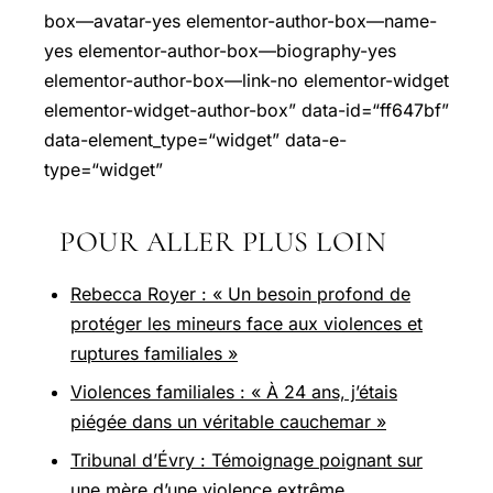
box—avatar-yes elementor-author-box—name-
yes elementor-author-box—biography-yes
elementor-author-box—link-no elementor-widget
elementor-widget-author-box” data-id=“ff647bf”
data-element_type=“widget” data-e-
type=“widget”
POUR ALLER PLUS LOIN
Rebecca Royer : « Un besoin profond de
protéger les mineurs face aux violences et
ruptures familiales »
Violences familiales : « À 24 ans, j’étais
piégée dans un véritable cauchemar »
Tribunal d’Évry : Témoignage poignant sur
une mère d’une violence extrême