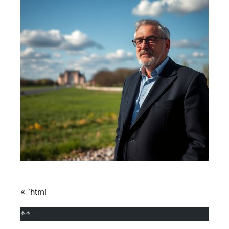
« `html
**