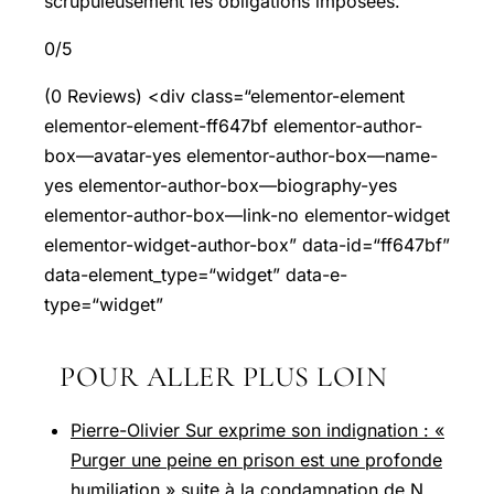
scrupuleusement les obligations imposées.
0/5
(0 Reviews) <div class=“elementor-element
elementor-element-ff647bf elementor-author-
box—avatar-yes elementor-author-box—name-
yes elementor-author-box—biography-yes
elementor-author-box—link-no elementor-widget
elementor-widget-author-box” data-id=“ff647bf”
data-element_type=“widget” data-e-
type=“widget”
POUR ALLER PLUS LOIN
Pierre-Olivier Sur exprime son indignation : «
Purger une peine en prison est une profonde
humiliation » suite à la condamnation de N.